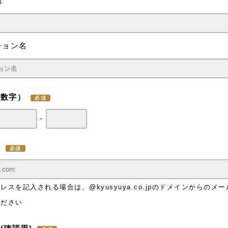
地
ション名
角数字）
-
ス
スを記入される場合は、@kyusyuya.co.jpのドメインからのメ
ください