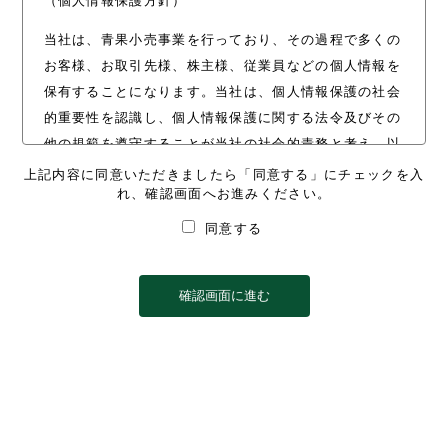
（個人情報保護方針）
当社は、青果小売事業を行っており、その過程で多くの
お客様、お取引先様、株主様、従業員などの個人情報を
保有することになります。当社は、個人情報保護の社会
的重要性を認識し、個人情報保護に関する法令及びその
他の規範を遵守することが当社の社会的責務と考え、以
下のとおり個人情報保護方針を定め、これを実行し維持
上記内容に同意いただきましたら「同意する」にチェックを入
れ、確認画面へお進みください。
することを宣言いたします。
同意する
個人情報の取得について
当社は、その利用目的を明確にしたうえで、適正か
つ公正な手段によって、個人情報を取得いたしま
す。
個人情報の利用目的について
当社は、個人情報を利用目的の範囲内でのみ利用い
たします。また、当社は、個人情報の取り扱いを第