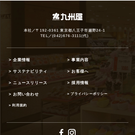
三者に委託する場合は、当該委託先について調査を
行ったうえ、委託先の適正な管理並びに監督のため
に必要な契約を委託先との間で締結するとともに、
その他法令上必要な措置を講じます。
本社／〒192-0361 東京都八王子市越野24-1
TEL／
(042)676-3111
(代)
個人情報の第三者提供について
当社は、ご本人の同意をいただいている場合、又は
法令等で認められている場合を除いては、ご提供い
> 企業情報
> 事業内容
ただきました個人情報を第三者に提供することはい
> サステナビリティ
> お客様へ
たしません。
> ニュースリリース
> 採用情報
個人情報の安全管理について
> お問い合わせ
> プライバシーポリシー
当社は、個人情報の漏洩、滅失、棄損、改ざん、不
> 利用規約
正アクセスを防止するため、必要な安全管理対策を
講じます。また、当社は、個人情報保護管理責任者
を任命し、個人情報の適切な管理を実施するととも
に、全従業者に対し、個人情報の保護及び適切な管