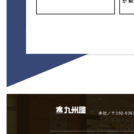
が 
本社／〒192-03