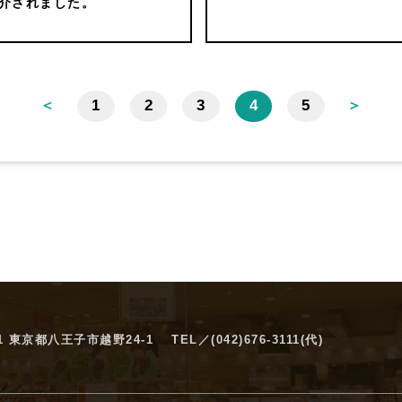
紹介されました。
＜
1
2
3
4
5
＞
61 東京都八王子市越野24-1
TEL／
(042)676-3111
(代)