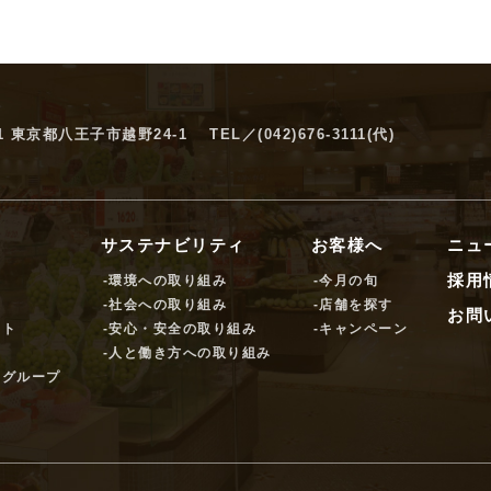
61 東京都八王子市越野24-1
TEL／
(042)676-3111
(代)
サステナビリティ
お客様へ
ニュ
採用
-環境への取り組み
-今月の旬
-社会への取り組み
-店舗を探す
お問
ット
-安心・安全の取り組み
-キャンペーン
-人と働き方への取り組み
ーグループ