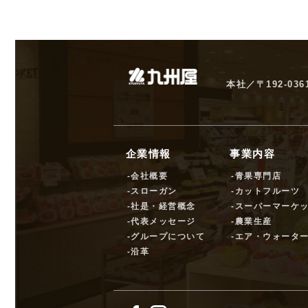
本社／〒192-03
企業情報
事業内容
-会社概要
-青果専門店
-スローガン
-カットフルーツ
-社是・経営概念
-スーパーマーケ
-代表メッセージ
-農業生産
-グループについて
-エア・ウォータ
-沿革