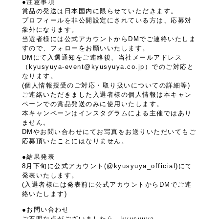
●注意事項
賞品の発送は日本国内に限らせていただきます。
プロフィールを非公開設定にされている方は、応募対
象外になります。
当選者様には公式アカウントからDMでご連絡いたしま
すので、フォローをお願いいたします。
DMにて入選通知をご連絡後、当社メールアドレス
（kyusyuya-event@kyusyuya.co.jp）でのご対応と
なります。
(個人情報授受のご対応・取り扱いについての詳細等)
ご連絡いただきました入選者様の個人情報は本キャン
ペーンでの賞品発送のみに使用いたします。
本キャンペーンはインスタグラムによる主催ではあり
ません。
DMやお問い合わせにてお写真をお送りいただいてもご
応募頂いたことにはなりません。
●結果発表
8月下旬に公式アカウント(@kyusyuya_official)にて
発表いたします。
(入選者様には発表前に公式アカウントからDMでご連
絡いたします)
●お問い合わせ
ご不明な点がございましたら、kyusyuya-