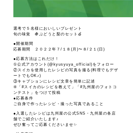
選考で５名様においしいプレゼント
旬の味覚 🍇ぶどうと梨のセット🍏
●開催期間
応募期間 ２０２２年７/１８(月)〜８/２１(日)
●応募方法はこれだけ！
①公式アカウント(@kyusyuya_official)をフォロー
②スイカを使用したレシピの写真を撮る(料理でもデザ
ートでもOK♪)
③キャプションにレシピ文章を簡単に記述
④「#スイカのレシピを教えて」「#九州屋のフォトコ
ンテスト」をつけて投稿
●応募条件
ご自身で作ったレシピ・撮った写真であること
●入選したレシピは九州屋の公式SNS・九州屋の各店
舗でご紹介いたします♪
ぜひ奮ってご応募くださいませ✨